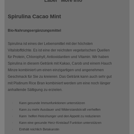
Label
More Info
Spirulina Cacao Mint
Bio-Nahrungsergänzungsmittel
Spirulina ist eines der Lebensmittel mit der höchsten
Vitalstoffdichte. Es ist eine der reichsten vegetarischen Quellen
für
Protein, Chlorophyll, Antioxidantien und Vitamin. Wir haben
Spirulina in diesem Getränk mit Kakao, Carob und einem Hauch
Minze kombiniert um einen einzigartigen und angenehmen
Geschmack für Sie zu kreieren. Das Getränk kann auch sehr gut
mit Platinum Rice Bran kombiniert werden um eine noch länger
anhaltende Sättigung zu erzielen.
Kann gesunde Immunfunktionen unterstützen
·
Kann zu mehr Ausdauer und Widerstandskraft verhelfen
·
Kann
helfen Heisshunger und den Appetit zu reduzieren
·
Kann eine gesunde Herz-Kreislauf Funktion unterstützen
·
Enthält reichlich Betakarotin
·