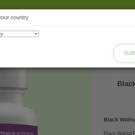
your country
SHOP
TRANSFORMATION
SUB
Blac
Black Walnu
Black Walnut P