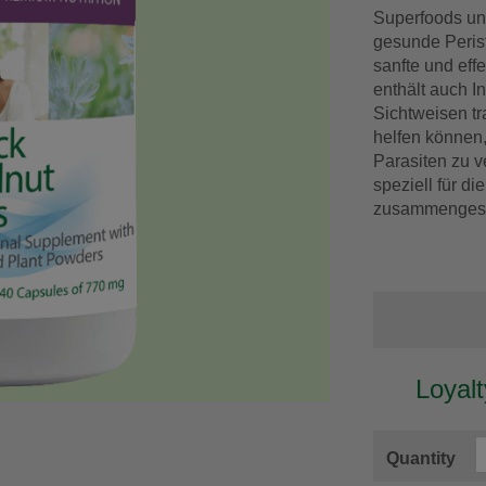
Superfoods und
gesunde Perista
sanfte und eff
enthält auch I
Sichtweisen tr
helfen können,
Parasiten zu v
speziell für d
zusammengeste
Loyal
Quantity