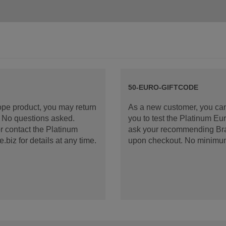
50-EURO-GIFTCODE
rope product, you may return
As a new customer, you can
d. No questions asked.
you to test the Platinum E
 contact the Platinum
ask your recommending Bran
iz for details at any time.
upon checkout. No minimu