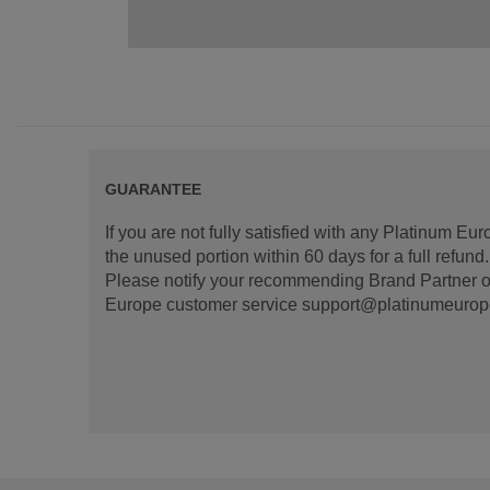
GUARANTEE
If you are not fully satisfied with any Platinum Eu
the unused portion within 60 days for a full refun
Please notify your recommending Brand Partner or
Europe customer service support@platinumeurope.b